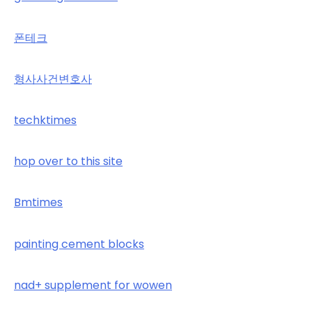
폰테크
형사사건변호사
techktimes
hop over to this site
Bmtimes
painting cement blocks
nad+ supplement for wowen