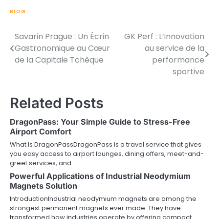
BLOG
Savarin Prague : Un Écrin
GK Perf : L’innovation
Post
Gastronomique au Cœur
au service de la
navigation
de la Capitale Tchèque
performance
sportive
Related Posts
DragonPass: Your Simple Guide to Stress-Free
Airport Comfort
What Is DragonPassDragonPass is a travel service that gives
you easy access to airport lounges, dining offers, meet-and-
greet services, and…
Powerful Applications of Industrial Neodymium
Magnets Solution
IntroductionIndustrial neodymium magnets are among the
strongest permanent magnets ever made. They have
transformed how industries operate by offering compact…