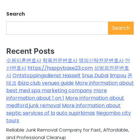
Search
Search
Recent Posts
수원이혼변호사
학폭전문변호사
명의신탁전문변호사
안
산변호사
https://happybase23.com
성범죄전문변호
사
Ontstoppingsdienst Hasselt
Snus Dubai
limpou
폰
테크
Ibiza club venues guide
More information about
best med spa marketing company
more
information about 1 on 1
More information about
medford junk removal
More information about
septic services of la
auto supirkimas
Negombo city
tours
Reliable Junk Removal Company for Fast, Affordable,
and Professional Cleanup