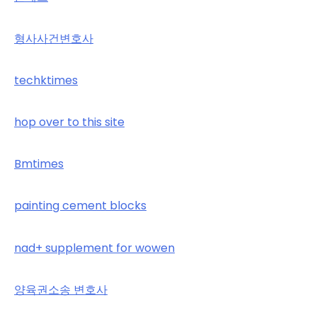
형사사건변호사
techktimes
hop over to this site
Bmtimes
painting cement blocks
nad+ supplement for wowen
양육권소송 변호사