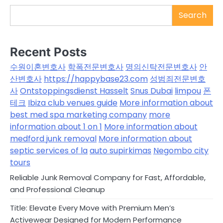
Search
Recent Posts
수원이혼변호사
학폭전문변호사
명의신탁전문변호사
안
산변호사
https://happybase23.com
성범죄전문변호
사
Ontstoppingsdienst Hasselt
Snus Dubai
limpou
폰
테크
Ibiza club venues guide
More information about
best med spa marketing company
more
information about 1 on 1
More information about
medford junk removal
More information about
septic services of la
auto supirkimas
Negombo city
tours
Reliable Junk Removal Company for Fast, Affordable,
and Professional Cleanup
Title: Elevate Every Move with Premium Men’s
Activewear Designed for Modern Performance