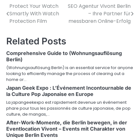
Protect Your Watch
SEO Agentur Vivont Berlin
Post
Smartly With Watch
– Ihre Partner für
navigation
Protection Film
messbaren Online-Erfolg
Related Posts
Comprehensive Guide to (Wohnungsauflösung
Berlin)
(Wohnungsauflösung Berlin) is an essential service for anyone
looking to efficiently manage the process of clearing out a
home or…
Japan Geek Expo : L’Événement Incontournable de
la Culture Pop Japonaise en Europe
La japangeekexpo est rapidement devenue un événement
phare pour tous les passionnés de culture japonaise, de pop
culture, de mangas,…
After-Work-Momente, die Berlin bewegen, in der
Eventlocation Vivont – Events mit Charakter von
Unique Berlin Events